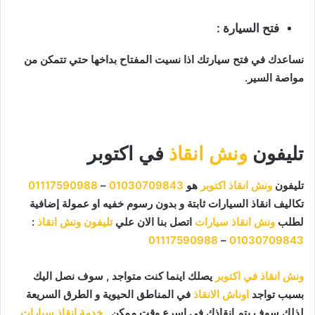
فتح السيارة :
نساعدك في فتح سيارتك اذا نسيت المفتاح بداخها حتي تتمكن من
مواصة السير.
تليفون
ونش انقاذ
في اكتوبر
تليفون
ونش انقاذ اكتوبر
هو
01030709843
–
01117590988
تكاليف انقاذ السيارات ثابتة و بدون رسوم خفيه او عمولة إضافية
لطلب
ونش انقاذ سيارات
اتصل بنا الان علي
تليفون ونش انقاذ
:
01117590988
–
01030709843
ونش انقاذ في اكتوبر
يصلك اينما كنت متواجد , سوف نصل اليك
بسبب تواجد
اوناش الانقاذ
في المناطق الحيوية و الطرق السريعة
لذلك سوف يتم انقاذك في اسرع وقت ممكن ,
خدمة إنقاذ سيارات
,