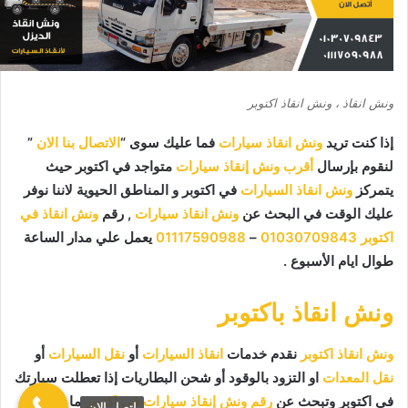
ونش انقاذ ، ونش انقاذ اكتوبر
إذا كنت تريد
ونش انقاذ سيارات
فما عليك سوى “
الاتصال بنا الان
”
لنقوم بإرسال
أقرب ونش إنقاذ سيارات
متواجد في اكتوبر حيث
يتمركز
ونش انقاذ السيارات
في اكتوبر و المناطق الحيوية لاننا نوفر
عليك الوقت في البحث عن
ونش انقاذ سيارات
, رقم
ونش انقاذ في
اكتوبر
01030709843
–
01117590988
يعمل علي مدار الساعة
طوال ايام الأسبوع .
ونش انقاذ باكتوبر
ونش انقاذ اكتوبر
نقدم خدمات
انقاذ السيارات
أو
نقل السيارات
أو
نقل المعدات
او التزود بالوقود أو شحن البطاريات إذا تعطلت سيارتك
في اكتوبر وتبحث عن
رقم ونش إنقاذ سيارات في اكتوبر
ما عليك
اتصل الان