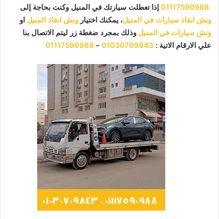
01117590988
إذا تعطلت سيارتك في المنيل وكنت بحاجة إلى
ونش انقاذ سيارات في المنيل
، يمكنك اختيار
ونش انقاذ المنيل
او
ونش سيارات في المنيل
وذلك بمجرد ضغطة زر ليتم الاتصال بنا
علي الارقام الاتية :
01030709843
–
01117590988