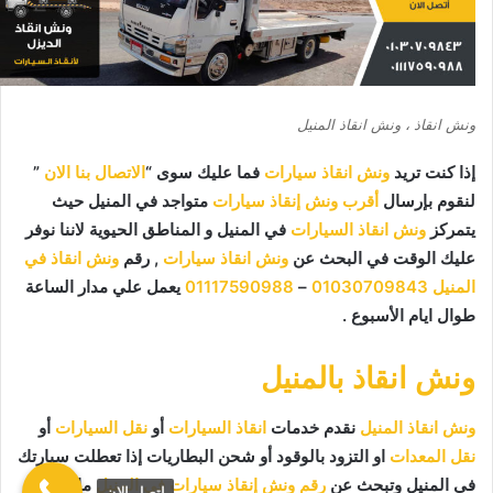
ونش انقاذ ، ونش انقاذ المنيل
إذا كنت تريد
ونش انقاذ سيارات
فما عليك سوى “
الاتصال بنا الان
”
لنقوم بإرسال
أقرب ونش إنقاذ سيارات
متواجد في المنيل حيث
يتمركز
ونش انقاذ السيارات
في المنيل و المناطق الحيوية لاننا نوفر
عليك الوقت في البحث عن
ونش انقاذ سيارات
, رقم
ونش انقاذ في
المنيل
01030709843
–
01117590988
يعمل علي مدار الساعة
طوال ايام الأسبوع .
ونش انقاذ بالمنيل
ونش انقاذ المنيل
نقدم خدمات
انقاذ السيارات
أو
نقل السيارات
أو
نقل المعدات
او التزود بالوقود أو شحن البطاريات إذا تعطلت سيارتك
في المنيل وتبحث عن
رقم ونش إنقاذ سيارات في المنيل
ما عليك
اتصل الان