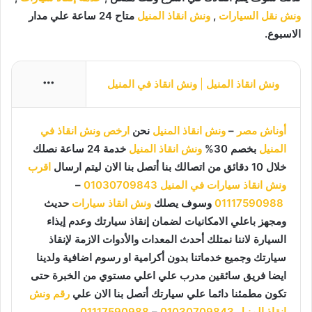
ونش نقل السيارات
,
ونش انقاذ المنيل
متاح 24 ساعة علي مدار
الاسبوع.
ونش انقاذ المنيل
|
ونش انقاذ في المنيل
More
أوناش مصر
–
ونش انقاذ المنيل
نحن
ارخص ونش انقاذ في
المنيل
بخصم 30%
ونش انقاذ المنيل
خدمة 24 ساعة نصلك
خلال 10 دقائق من اتصالك بنا أتصل بنا الان ليتم ارسال
اقرب
ونش انقاذ سيارات في المنيل
01030709843
–
01117590988
وسوف يصلك
ونش انقاذ سيارات
حديث
ومجهز باعلي الامكانيات لضمان إنقاذ سيارتك وعدم إيذاء
السيارة لاننا نمتلك أحدث المعدات والأدوات الازمة لإنقاذ
سيارتك وجميع خدماتنا بدون أكرامية او رسوم اضافية ولدينا
ايضا فريق سائقين مدرب علي اعلي مستوي من الخبرة حتى
تكون مطمئنا دائما علي سيارتك أتصل بنا الان علي
رقم ونش
انقاذ المنيل
01030709843
–
01117590988
.