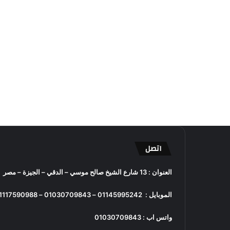
اتصل
العنوان : 13 شارع الشيخ صالح موسي – الدقي – الجيزة – مصر
الموبايل :
01145995242
–
01030709843
–
1117590988
واتس اب :
01030709843