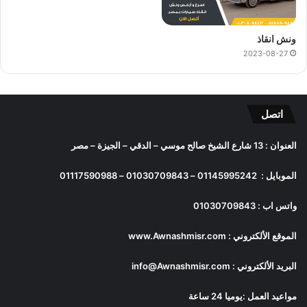
ونش انقاذ
2023-08-27
اتصل
العنوان : 13 شارع الشيخ صالح موسي – الدقي – الجيزة – مصر
الموبايل :
01145995242
–
01030709843
–
01117590988
واتس اب :
01030709843
الموقع الألكتروني :
www.Awnashmisr.com
البريد الألكتروني :
info@Awnashmisr.com
مواعيد العمل :يوميا 24 ساعة