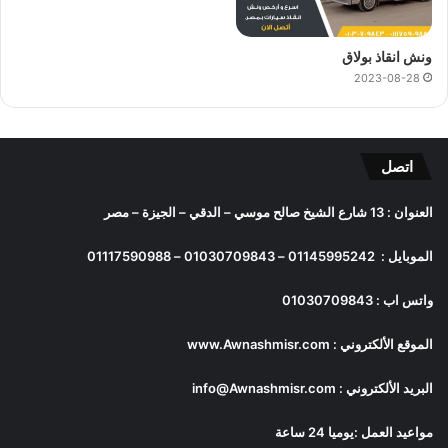
ونش انقاذ بولاق
2023-08-28
اتصل
العنوان : 13 شارع الشيخ صالح موسي – الدقي – الجيزة – مصر
الموبايل :
01145995242
–
01030709843
–
01117590988
واتس اب :
01030709843
الموقع الألكتروني :
www.Awnashmisr.com
البريد الألكتروني :
info@Awnashmisr.com
مواعيد العمل :يوميا 24 ساعة