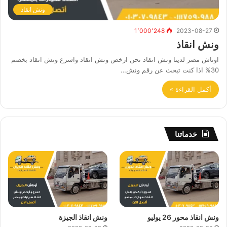
ونش انقاذ
1٬000٬248
2023-08-27
ونش انقاذ
اوناش مصر لدينا ونش انقاذ نحن ارخص ونش انقاذ واسرع ونش انقاذ بخصم
30% اذا كنت تبحث عن رقم ونش…
أكمل القراءة »
خدماتنا
ونش انقاذ محور 26 يوليو
ونش انقاذ الجيزة