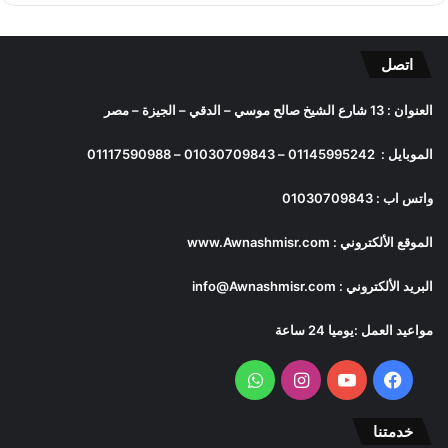
اتصل
العنوان : 13 شارع الشيخ صالح موسي – الدقي – الجيزة – مصر
الموبايل :
01145995242
–
01030709843
–
01117590988
واتس اب :
01030709843
الموقع الألكتروني :
www.Awnashmisr.com
البريد الألكتروني :
info@Awnashmisr.com
مواعيد العمل :يوميا 24 ساعة
فيسبوك
يوتيوب
انستقرام
واتساب
خدمتنا