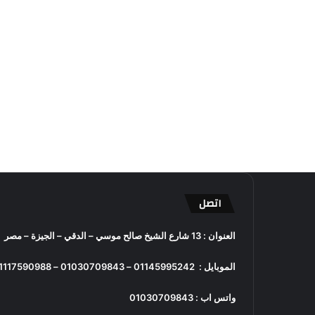
اتصل
العنوان : 13 شارع الشيخ صالح موسي – الدقي – الجيزة – مصر
الموبايل :
01145995242
–
01030709843
–
1117590988
واتس اب :
01030709843