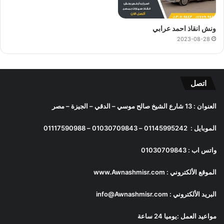
ونش انقاذ احمد عرابي
2023-08-28
اتصل
العنوان : 13 شارع الشيخ صالح موسي – الدقي – الجيزة – مصر
الموبايل :
01145995242
–
01030709843
–
01117590988
واتس اب :
01030709843
الموقع الألكتروني :
www.Awnashmisr.com
البريد الألكتروني :
info@Awnashmisr.com
مواعيد العمل :يوميا 24 ساعة