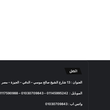
اتصل
العنوان : 13 شارع الشيخ صالح موسي – الدقي – الجيزة – مصر
الموبايل :
01145995242
–
01030709843
–
1117590988
واتس اب :
01030709843