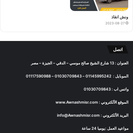
ونش انقاذ
2023-08-27
اتصل
العنوان : 13 شارع الشيخ صالح موسي – الدقي – الجيزة – مصر
الموبايل :
01145995242
–
01030709843
–
01117590988
واتس اب :
01030709843
الموقع الألكتروني :
www.Awnashmisr.com
البريد الألكتروني :
info@Awnashmisr.com
مواعيد العمل :يوميا 24 ساعة