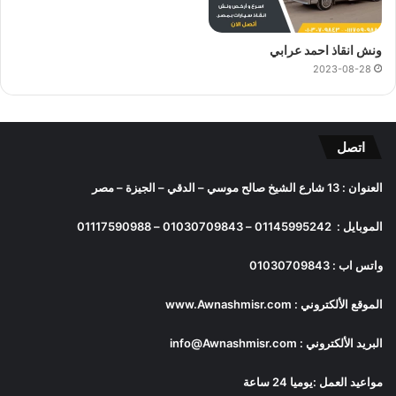
ونش انقاذ احمد عرابي
2023-08-28
اتصل
العنوان : 13 شارع الشيخ صالح موسي – الدقي – الجيزة – مصر
الموبايل :
01145995242
–
01030709843
–
01117590988
واتس اب :
01030709843
الموقع الألكتروني :
www.Awnashmisr.com
البريد الألكتروني :
info@Awnashmisr.com
مواعيد العمل :يوميا 24 ساعة