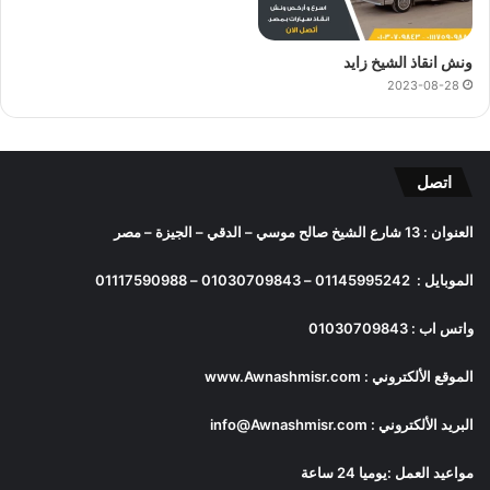
ونش انقاذ الشيخ زايد
2023-08-28
اتصل
العنوان : 13 شارع الشيخ صالح موسي – الدقي – الجيزة – مصر
الموبايل :
01145995242
–
01030709843
–
01117590988
واتس اب :
01030709843
الموقع الألكتروني :
www.Awnashmisr.com
البريد الألكتروني :
info@Awnashmisr.com
مواعيد العمل :يوميا 24 ساعة