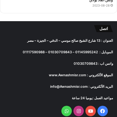
2023-08-28
اتصل
العنوان : 13 شارع الشيخ صالح موسي – الدقي – الجيزة – مصر
الموبايل :
01145995242
–
01030709843
–
01117590988
واتس اب :
01030709843
الموقع الألكتروني :
www.Awnashmisr.com
البريد الألكتروني :
info@Awnashmisr.com
مواعيد العمل :يوميا 24 ساعة
فيسبوك
يوتيوب
انستقرام
واتساب