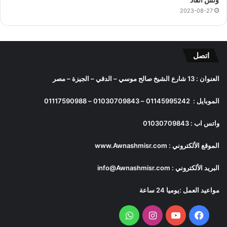
2023-08-27
اتصل
العنوان : 13 شارع الشيخ صالح موسي – الدقي – الجيزة – مصر
الموبايل :
01145995242
–
01030709843
–
01117590988
واتس اب :
01030709843
الموقع الألكتروني :
www.Awnashmisr.com
البريد الألكتروني :
info@Awnashmisr.com
مواعيد العمل :يوميا 24 ساعة
فيسبوك
يوتيوب
انستقرام
واتساب