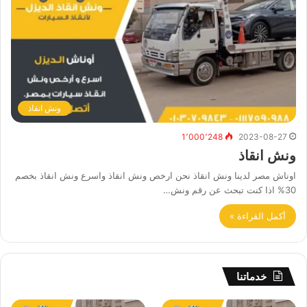
ونش انقاذ
1٬000٬248
2023-08-27
ونش انقاذ
اوناش مصر لدينا ونش انقاذ نحن ارخص ونش انقاذ واسرع ونش انقاذ بخصم
30% اذا كنت تبحث عن رقم ونش…
أكمل القراءة »
خدماتنا