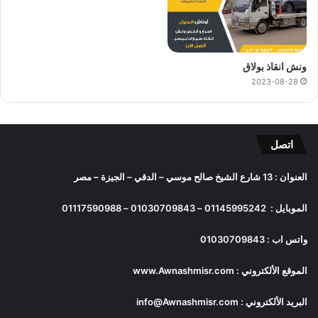
ونش انقاذ بولاق
2023-08-28
اتصل
العنوان : 13 شارع الشيخ صالح موسي – الدقي – الجيزة – مصر
الموبايل :
01145995242
–
01030709843
–
01117590988
واتس اب :
01030709843
الموقع الألكتروني :
www.Awnashmisr.com
البريد الألكتروني :
info@Awnashmisr.com