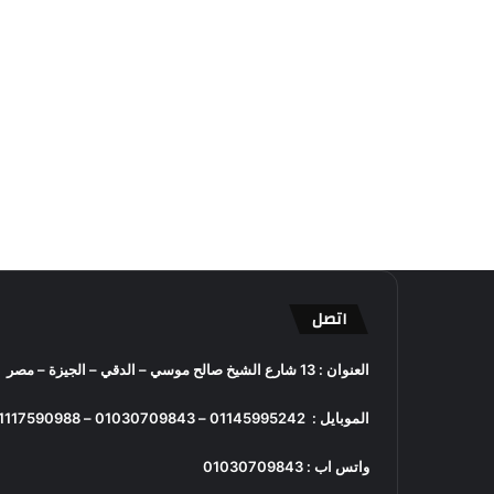
اتصل
العنوان : 13 شارع الشيخ صالح موسي – الدقي – الجيزة – مصر
الموبايل :
01145995242
–
01030709843
–
1117590988
واتس اب :
01030709843