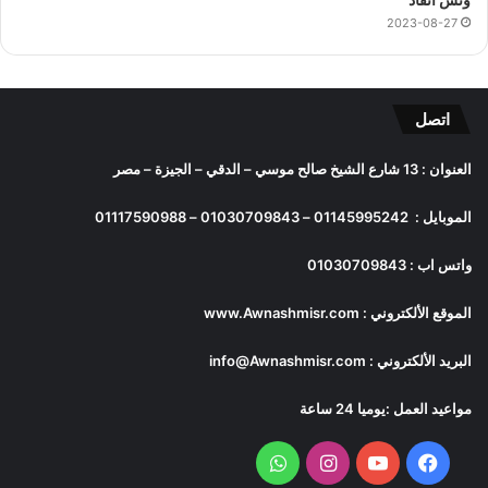
2023-08-27
اتصل
العنوان : 13 شارع الشيخ صالح موسي – الدقي – الجيزة – مصر
الموبايل :
01145995242
–
01030709843
–
01117590988
واتس اب :
01030709843
الموقع الألكتروني :
www.Awnashmisr.com
البريد الألكتروني :
info@Awnashmisr.com
مواعيد العمل :يوميا 24 ساعة
فيسبوك
يوتيوب
انستقرام
واتساب