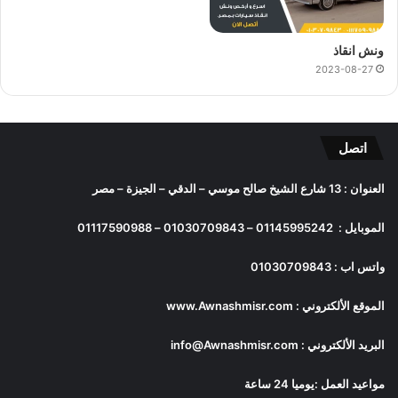
ونش انقاذ
2023-08-27
اتصل
العنوان : 13 شارع الشيخ صالح موسي – الدقي – الجيزة – مصر
الموبايل :
01145995242
–
01030709843
–
01117590988
واتس اب :
01030709843
الموقع الألكتروني :
www.Awnashmisr.com
البريد الألكتروني :
info@Awnashmisr.com
مواعيد العمل :يوميا 24 ساعة