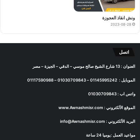
ونش انقاذ العجوزة
2023-08-28
اتصل
العنوان : 13 شارع الشيخ صالح موسي – الدقي – الجيزة – مصر
الموبايل :
01145995242
–
01030709843
–
01117590988
واتس اب :
01030709843
الموقع الألكتروني :
www.Awnashmisr.com
البريد الألكتروني :
info@Awnashmisr.com
مواعيد العمل :يوميا 24 ساعة