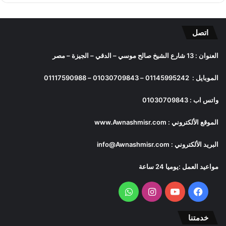
اتصل
العنوان : 13 شارع الشيخ صالح موسي – الدقي – الجيزة – مصر
الموبايل :
01145995242
–
01030709843
–
01117590988
واتس اب :
01030709843
الموقع الألكتروني :
www.Awnashmisr.com
البريد الألكتروني :
info@Awnashmisr.com
مواعيد العمل :يوميا 24 ساعة
فيسبوك
يوتيوب
انستقرام
واتساب
خدمتنا