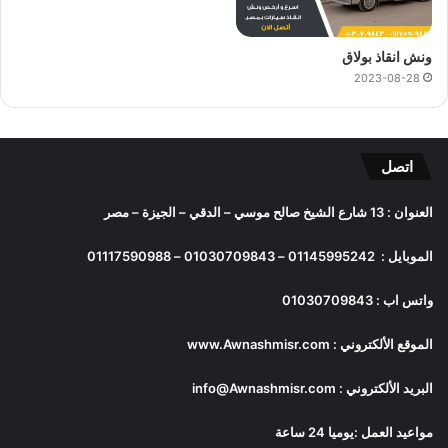
ونش انقاذ بولاق
2023-08-28
اتصل
العنوان : 13 شارع الشيخ صالح موسي – الدقي – الجيزة – مصر
الموبايل :
01145995242
–
01030709843
–
01117590988
واتس اب :
01030709843
الموقع الألكتروني :
www.Awnashmisr.com
البريد الألكتروني :
info@Awnashmisr.com
مواعيد العمل :يوميا 24 ساعة