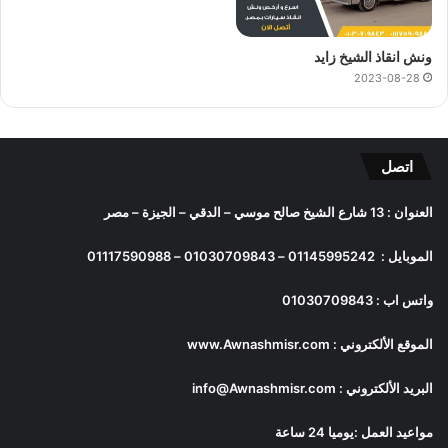
ونش انقاذ الشيخ زايد
2023-08-28
اتصل
العنوان : 13 شارع الشيخ صالح موسي – الدقي – الجيزة – مصر
الموبايل :
01145995242
–
01030709843
–
01117590988
واتس اب :
01030709843
الموقع الألكتروني :
www.Awnashmisr.com
البريد الألكتروني :
info@Awnashmisr.com
مواعيد العمل :يوميا 24 ساعة