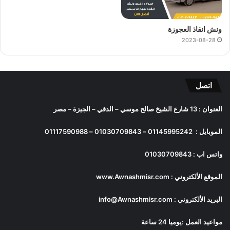
ونش انقاذ العجوزة
2023-08-28
اتصل
العنوان : 13 شارع الشيخ صالح موسي – الدقي – الجيزة – مصر
الموبايل :
01145995242
–
01030709843
–
01117590988
واتس اب :
01030709843
الموقع الألكتروني :
www.Awnashmisr.com
البريد الألكتروني :
info@Awnashmisr.com
مواعيد العمل :يوميا 24 ساعة