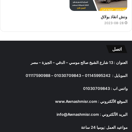
ونش انقاذ بولاق
2023-08-28
اتصل
العنوان : 13 شارع الشيخ صالح موسي – الدقي – الجيزة – مصر
الموبايل :
01145995242
–
01030709843
–
01117590988
واتس اب :
01030709843
الموقع الألكتروني :
www.Awnashmisr.com
البريد الألكتروني :
info@Awnashmisr.com
مواعيد العمل :يوميا 24 ساعة