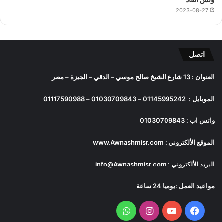
2023-08-27
اتصل
العنوان : 13 شارع الشيخ صالح موسي – الدقي – الجيزة – مصر
الموبايل :
01145995242
–
01030709843
–
01117590988
واتس اب :
01030709843
الموقع الألكتروني :
www.Awnashmisr.com
البريد الألكتروني :
info@Awnashmisr.com
مواعيد العمل :يوميا 24 ساعة
فيسبوك
يوتيوب
انستقرام
واتساب