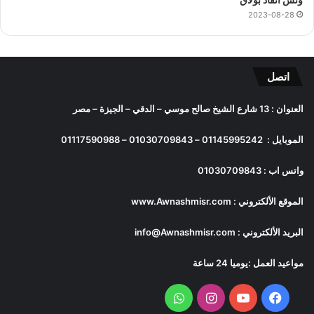
2023-08-28
اتصل
العنوان : 13 شارع الشيخ صالح موسي – الدقي – الجيزة – مصر
الموبايل :
01145995242
–
01030709843
–
01117590988
واتس اب :
01030709843
الموقع الألكتروني :
www.Awnashmisr.com
البريد الألكتروني :
info@Awnashmisr.com
مواعيد العمل :يوميا 24 ساعة
فيسبوك
يوتيوب
انستقرام
واتساب