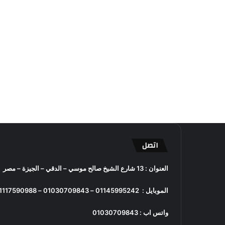
اتصل
العنوان : 13 شارع الشيخ صالح موسي – الدقي – الجيزة – مصر
الموبايل :
01145995242
–
01030709843
–
1117590988
واتس اب :
01030709843