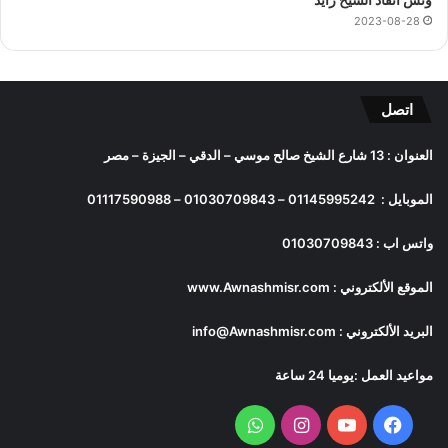
2023-08-28
اتصل
العنوان : 13 شارع الشيخ صالح موسي – الدقي – الجيزة – مصر
الموبايل :
01145995242
–
01030709843
–
01117590988
واتس اب :
01030709843
الموقع الألكتروني :
www.Awnashmisr.com
البريد الألكتروني :
info@Awnashmisr.com
مواعيد العمل :يوميا 24 ساعة
فيسبوك
يوتيوب
انستقرام
واتساب