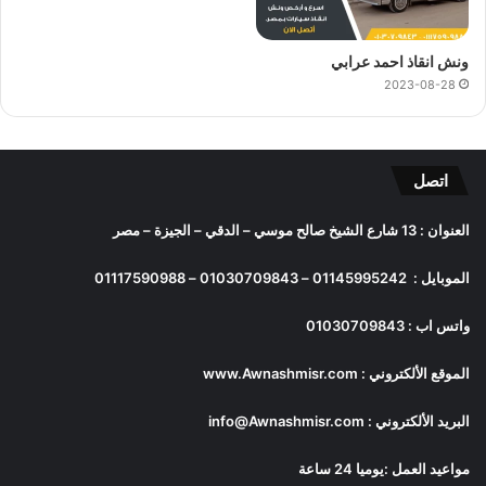
ونش انقاذ احمد عرابي
2023-08-28
اتصل
العنوان : 13 شارع الشيخ صالح موسي – الدقي – الجيزة – مصر
الموبايل :
01145995242
–
01030709843
–
01117590988
واتس اب :
01030709843
الموقع الألكتروني :
www.Awnashmisr.com
البريد الألكتروني :
info@Awnashmisr.com
مواعيد العمل :يوميا 24 ساعة