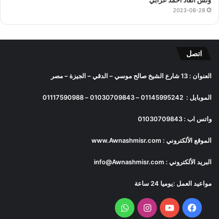
2023-08-28
اتصل
العنوان : 13 شارع الشيخ صالح موسي – الدقي – الجيزة – مصر
الموبايل :
01145995242
–
01030709843
–
01117590988
واتس اب :
01030709843
الموقع الألكتروني :
www.Awnashmisr.com
البريد الألكتروني :
info@Awnashmisr.com
مواعيد العمل :يوميا 24 ساعة
فيسبوك
يوتيوب
انستقرام
واتساب