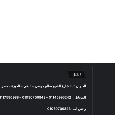
اتصل
العنوان : 13 شارع الشيخ صالح موسي – الدقي – الجيزة – مصر
الموبايل :
01145995242
–
01030709843
–
1117590988
واتس اب :
01030709843