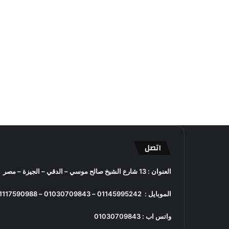
اتصل
العنوان : 13 شارع الشيخ صالح موسي – الدقي – الجيزة – مصر
الموبايل :
01145995242
–
01030709843
–
1117590988
واتس اب :
01030709843