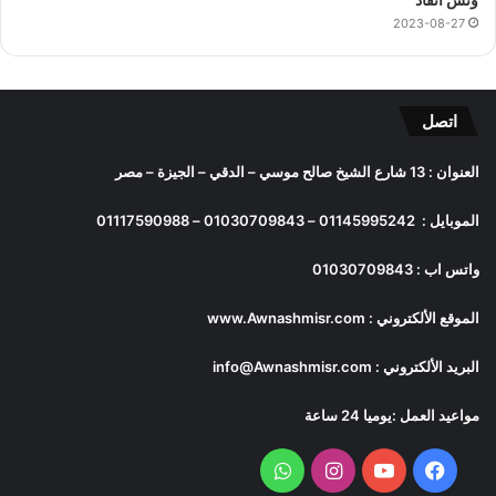
2023-08-27
اتصل
العنوان : 13 شارع الشيخ صالح موسي – الدقي – الجيزة – مصر
الموبايل :
01145995242
–
01030709843
–
01117590988
واتس اب :
01030709843
الموقع الألكتروني :
www.Awnashmisr.com
البريد الألكتروني :
info@Awnashmisr.com
مواعيد العمل :يوميا 24 ساعة
فيسبوك
يوتيوب
انستقرام
واتساب